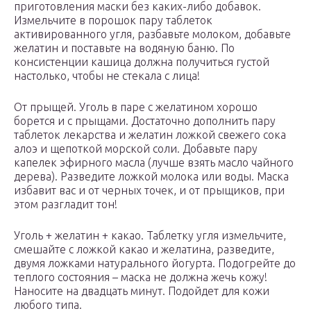
приготовления маски без каких-либо добавок.
Измельчите в порошок пару таблеток
активированного угля, разбавьте молоком, добавьте
желатин и поставьте на водяную баню. По
консистенции кашица должна получиться густой
настолько, чтобы не стекала с лица!
От прыщей. Уголь в паре с желатином хорошо
борется и с прыщами. Достаточно дополнить пару
таблеток лекарства и желатин ложкой свежего сока
алоэ и щепоткой морской соли. Добавьте пару
капелек эфирного масла (лучше взять масло чайного
дерева). Разведите ложкой молока или воды. Маска
избавит вас и от черных точек, и от прыщиков, при
этом разгладит тон!
Уголь + желатин + какао. Таблетку угля измельчите,
смешайте с ложкой какао и желатина, разведите,
двумя ложками натурального йогурта. Подогрейте до
теплого состояния – маска не должна жечь кожу!
Наносите на двадцать минут. Подойдет для кожи
любого типа.