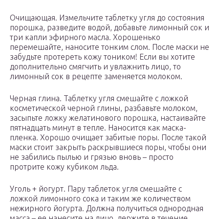
Очищающая. Измельчите таблетку угля до состояния
порошка, разведите водой, добавьте лимонный сок и
три капли эфирного масла. Хорошенько
перемешайте, наносите тонким слом. После маски не
забудьте протереть кожу тоником! Если вы хотите
дополнительно смягчить и увлажнить лицо, то
лимонный сок в рецепте заменяется молоком.
Черная глина. Таблетку угля смешайте с ложкой
косметической черной глины, разбавьте молоком,
засыпьте ложку желатинового порошка, настаивайте
пятнадцать минут в тепле. Наносится как маска-
пленка. Хорошо очищает забитые поры. После такой
маски стоит закрыть раскрывшиеся поры, чтобы они
не забились пылью и грязью вновь – просто
протрите кожу кубиком льда.
Уголь + йогурт. Пару таблеток угля смешайте с
ложкой лимонного сока и таким же количеством
нежирного йогурта. Должна получиться однородная
масса – ее нанесите на лицо, держите в течение