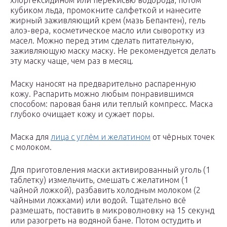
хлоргексидином или перекисью водорода, потом
кубиком льда, промокните салфеткой и нанесите
жирный заживляющий крем (мазь Бепантен), гель
алоэ-вера, косметическое масло или сыворотку из
масел. Можно перед этим сделать питательную,
заживляющую маску маску. Не рекомендуется делать
эту маску чаще, чем раз в месяц.
Маску наносят на предварительно распаренную
кожу. Распарить можно любым понравившимся
способом: паровая баня или теплый компресс. Маска
глубоко очищает кожу и сужает поры.
Маска для
лица с углём и желатином
от чёрных точек
с молоком.
Для приготовления маски активированный уголь (1
таблетку) измельчить, смешать с желатином (1
чайной ложкой), разбавить холодным молоком (2
чайными ложками) или водой. Тщательно всё
размешать, поставить в микроволновку на 15 секунд
или разогреть на водяной бане. Потом остудить и