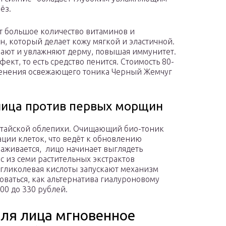
ёз.
т большое количество витаминов и
, который делает кожу мягкой и эластичной.
вают и увлажняют дерму, повышая иммунитет.
кт, то есть средство пенится. Стоимость 80-
именения освежающего тоника Черный Жемчуг
лица против первых морщин
лтайской облепихи. Очищающий био-тоник
ции клеток, что ведёт к обновлению
аживается, лицо начинает выглядеть
 из семи растительных экстрактов
 гликолевая кислоты запускают механизм
оваться, как альтернатива гиалуроновому
300 до 330 рублей.
ля лица мгновенное