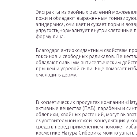
Экстракты из хвойных растений можжевел
кожи и обладают выраженным тонизирующ
эпидермиса, очищает и сужает поры и воз
упругость,нормализует внутриклеточные пр
форму лица.
Благодаря антиоксидантным свойствам пр
токсинов и свободных радикалов. Веществ
обладают сильным антисептическим действ
прыщей и угревой сыпи. Еще помогает изб
омолодить дерму.
В косметических продуктах компании «Нат
активные вещества (ПАВ), парабены и син
облепихи, хвойных растений, могут вызва
с чувствительной кожей. Консультация у к
средств перед применением поможет избав
косметике Натура Сиберика можно узнать з