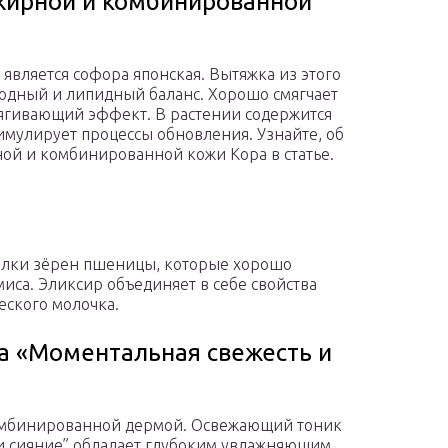
жирной и комбинированной
вляется софора японская. Вытяжка из этого
водный и липидный баланс. Хорошо смягчает
ягивающий эффект. В растении содержится
тимулирует процессы обновления. Узнайте, об
ой и комбинированной кожи Кора в статье.
белки зёрен пшеницы, которые хорошо
иса. Эликсир объединяет в себе свойства
еского молочка.
а «Моментальная свежесть и
комбинированной дермой. Освежающий тоник
 и сияние” обладает глубоким увлажняющим