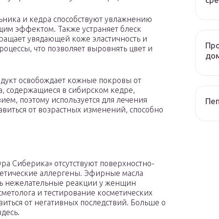
ьника и кедра способствуют увлажнению
им эффектом. Также устраняет блеск
вращает увядающей коже эластичность и
Про
оцессы, что позволяет выровнять цвет и
до
одукт освобождает кожные покровы от
а, содержащиеся в сибирском кедре,
ием, поэтому используется для лечения
Пеп
авиться от возрастных изменений, способно
ура Сиберика» отсутствуют поверхностно-
тетические аллергены. Эфирные масла
ть нежелательные реакции у женщин
осметолога и тестирование косметических
иться от негативных последствий. Больше о
десь.