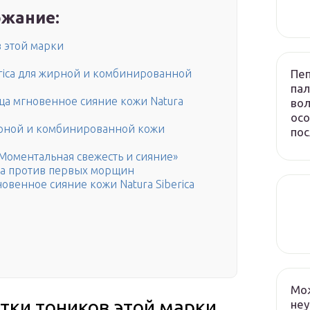
жание:
 этой марки
Пеп
rica для жирной и комбинированной
пал
а мгновенное сияние кожи Natura
вол
осо
рной и комбинированной кожи
пос
Моментальная свежесть и сияние»
ца против первых морщин
венное сияние кожи Natura Siberica
Мож
тки тоников этой марки
неу