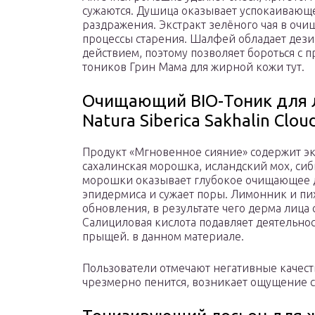
сужаются. Душица оказывает успокаивающе
раздражения. Экстракт зелёного чая в оч
процессы старения. Шалфей обладает де
действием, поэтому позволяет бороться с
тоников Грин Мама для жирной кожи тут.
Очищающий BIO-Тоник для 
Natura Siberica Sakhalin Clou
Продукт «Мгновенное сияние» содержит эк
сахалинская морошка, исландский мох, сиб
морошки оказывает глубокое очищающее д
эпидермиса и сужает поры. Лимонник и пи
обновления, в результате чего дерма лица 
Салициловая кислота подавляет деятельно
прыщей. в данном материале.
Пользователи отмечают негативные качеств
чрезмерно пенится, возникает ощущение сух