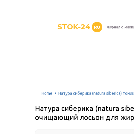
STOK-24
RU
Журнал о маки
Home
Натура сиберика (natura siberica) т
Натура сиберика (natura sibe
очищающий лосьон для жир