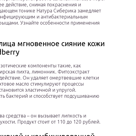
е действие, снимая покраснения и
ищающем тонике Натура Сиберика замедляет
зинфицирующим и антибактериальным
 прыщами. Узнайте особенности применения
лица мгновенное сияние кожи
dberry
зотические компоненты такие, как
ирская пихта, лимонник. Фитоэкстракт
ействие. Он удаляет омертвевшие клетки
хтовое масло стимулируют процессы
становится эластичной и упругой.
сть бактерий и способствует подсушиванию
а средства – он вызывает липкость и
ости. Продукт стоит от 110 до 120 рублей.