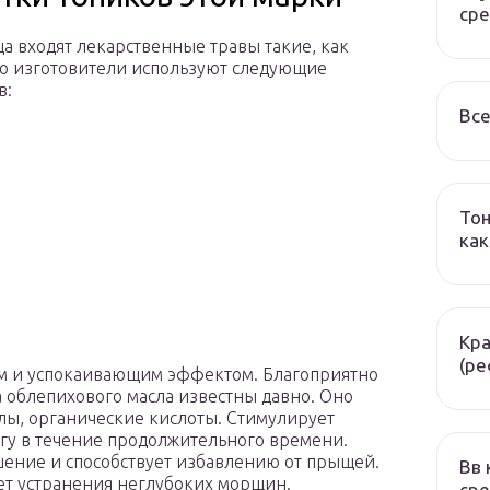
сре
ца входят лекарственные травы такие, как
го изготовители используют следующие
в:
Вс
Тон
как
Кра
(р
м и успокаивающим эффектом. Благоприятно
а облепихового масла известны давно. Оно
лы, органические кислоты. Стимулирует
гу в течение продолжительного времени.
шение и способствует избавлению от прыщей.
Вв 
ет устранения неглубоких морщин.
сре