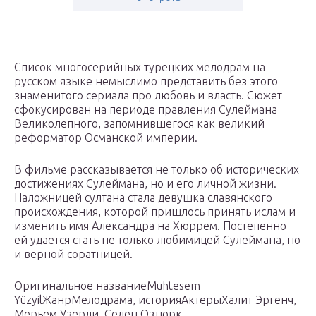
Список многосерийных турецких мелодрам на
русском языке немыслимо представить без этого
знаменитого сериала про любовь и власть. Сюжет
сфокусирован на периоде правления Сулеймана
Великолепного, запомнившегося как великий
реформатор Османской империи.
В фильме рассказывается не только об исторических
достижениях Сулеймана, но и его личной жизни.
Наложницей султана стала девушка славянского
происхождения, которой пришлось принять ислам и
изменить имя Александра на Хюррем. Постепенно
ей удается стать не только любимицей Сулеймана, но
и верной соратницей.
Оригинальное названиеMuhtesem
YüzyilЖанрМелодрама, историяАктерыХалит Эргенч,
Мерьем Узерли, Селен Озтюрк…