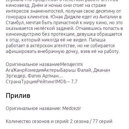
кинозвезд. Днём и ночью они стоят на страже
интересов знаменитостей, получая свою десятину от
гонорара клиентов. Юная Диджле едет из Анталии в
Стамбул, мечтая быть причастной к миру кино, но это
оказывается нелёгкой задачей. Отчаявшись попасть в
киноиндустрию без протекции, девушка обращается
к отцу, который никогда её не видел. Папаша
работает в актёрском агентстве, но не собирается
афишировать внебрачную дочку, взяв её на работу.
Оригинальное названиеMenajerimi
AraЖанрКомедияАктерыБарыш Фалай, Джанан
Эргюдер, Фатих Артман…
СтранаТурцияРейтингIMDb – 7.7
Прилив
Оригинальное название: Medcezir
Количество сезонов и серий: 2 сезона / 77 серий