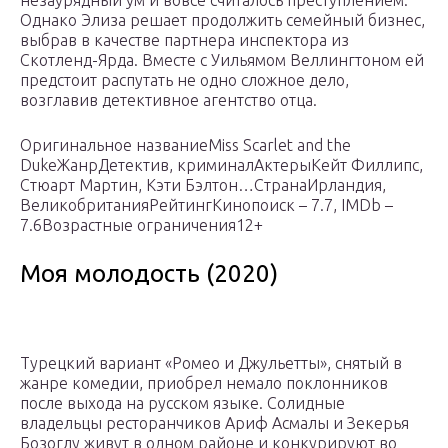
незаурядный ум и вовсе считалось преступлением.
Однако Элиза решает продолжить семейный бизнес,
выбрав в качестве партнера инспектора из
Скотленд-Ярда. Вместе с Уильямом Веллингтоном ей
предстоит распутать не одно сложное дело,
возглавив детективное агентство отца.
Оригинальное названиеMiss Scarlet and the
DukeЖанрДетектив, криминалАктерыКейт Филлипс,
Стюарт Мартин, Кэти Бэлтон…СтранаИрландия,
ВеликобританияРейтингКинопоиск – 7.7, IMDb –
7.6Возрастные ограничения12+
Моя молодость (2020)
Турецкий вариант «Ромео и Джульетты», снятый в
жанре комедии, приобрел немало поклонников
после выхода на русском языке. Солидные
владельцы ресторанчиков Ариф Асмалы и Зекерья
Бозоглу живут в одном районе и конкурируют во