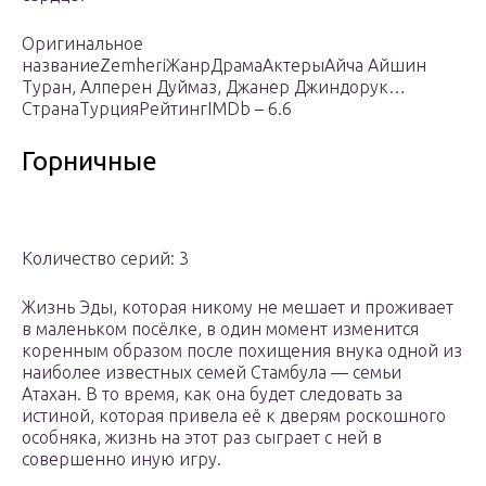
Оригинальное
названиеZemheriЖанрДрамаАктерыАйча Айшин
Туран, Алперен Дуймаз, Джанер Джиндорук…
СтранаТурцияРейтингIMDb – 6.6
Горничные
Количество серий: 3
Жизнь Эды, которая никому не мешает и проживает
в маленьком посёлке, в один момент изменится
коренным образом после похищения внука одной из
наиболее известных семей Стамбула — семьи
Атахан. В то время, как она будет следовать за
истиной, которая привела её к дверям роскошного
особняка, жизнь на этот раз сыграет с ней в
совершенно иную игру.