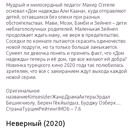
Мудрый и милосердный педагог Махир Озтепе
основал «Дом надежды Али Каана», куда отправляют
детей, оставшихся без опеки при разных
обстоятельствах. Мави, Мози, Бэмби и Зейнеп – дети
неблагополучных родителей. Маленькая Зейнеп
продолжает ждать маму, не веря в предательство.
Соседки по комнате пытаются скрасить одиночество
новой подруги, но та только больше замыкается.
Сумеет ли девочка понять и принять факт, что «Дом
надежды» теперь и её дом, где все желают ей добра?
Новинка турецкого кино 2020 года так полюбилась
зрителям, что все с замиранием ждут выхода каждой
новой серии.
Оригинальное
названиеKimsesizlerЖанрДрамаАктерыЭрдал
Бешикчиолу, Берен Гёкйылдыз, Бурджу Озберк…
СтранаТурцияРейтингIMDb – 7.6
Неверный (2020)