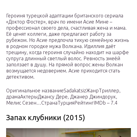
Героиня турецкой адаптации британского сериала
«Доктор Фостер», врач по имени Асие Мине –
профессионал своего дела, счастливая жена и мама.
Её ценят коллеги, даже предлагают работу за
рубежом. Но Асие предпочла тихую семейную жизнь
в родном городке мужа Волкана. Идиллия даёт
трещину, когда героиня случайно находит на шарфе
супруга длинный светлый волос. Ревность змеёй
заползает в душу. На прямой вопрос жены Волкан
возмущается недоверием. Асие приходится стать
детективом.
Оригинальное названиеSadakatsizЖанрТриллер,
драмаАктерыДжансу Дере, Джанер Джиндорук,
Мелис Сезен…СтранаТурцияРейтингIMDb – 7.4
Запах клубники (2015)