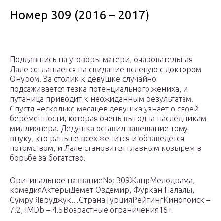
Номер 309 (2016 – 2017)
Поддавшись на уговоры матери, очаровательная
Лале соглашается на свидание вслепую с доктором
Онуром. За столик к девушке случайно
подсаживается тезка потенциального жениха, и
путаница приводит к неожиданным результатам.
Спустя несколько месяцев девушка узнает о своей
беременности, которая очень выгодна наследникам
миллионера. Дедушка оставил завещание тому
внуку, кто раньше всех женится и обзаведется
потомством, и Лале становится главным козырем в
борьбе за богатство.
Оригинальное названиеNo: 309ЖанрМелодрама,
комедияАктерыДемет Оздемир, Фуркан Палалы,
Сумру Явруджук…СтранаТурцияРейтингКинопоиск –
7.2, IMDb – 4.5Возрастные ограничения16+