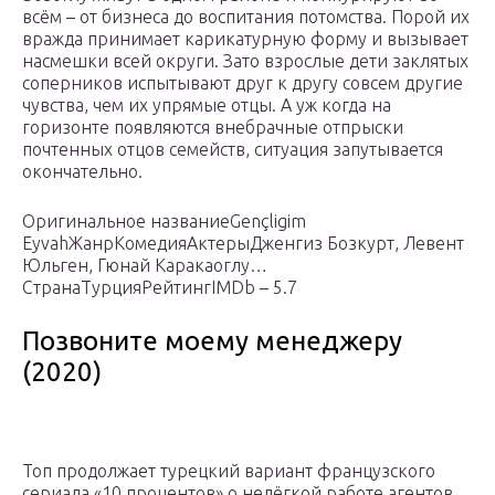
всём – от бизнеса до воспитания потомства. Порой их
вражда принимает карикатурную форму и вызывает
насмешки всей округи. Зато взрослые дети заклятых
соперников испытывают друг к другу совсем другие
чувства, чем их упрямые отцы. А уж когда на
горизонте появляются внебрачные отпрыски
почтенных отцов семейств, ситуация запутывается
окончательно.
Оригинальное названиеGençligim
EyvahЖанрКомедияАктерыДженгиз Бозкурт, Левент
Юльген, Гюнай Каракаоглу…
СтранаТурцияРейтингIMDb – 5.7
Позвоните моему менеджеру
(2020)
Топ продолжает турецкий вариант французского
сериала «10 процентов» о нелёгкой работе агентов